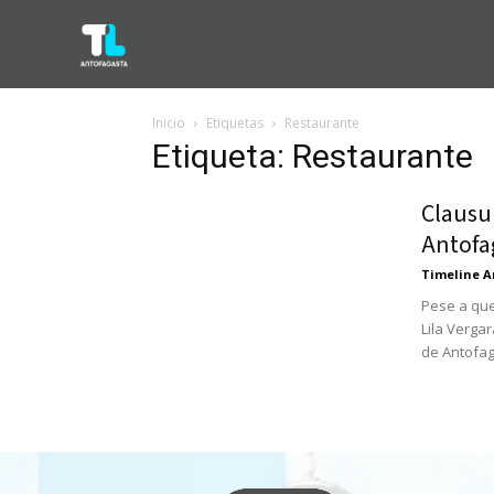
Inicio
Etiquetas
Restaurante
Etiqueta: Restaurante
Clausur
Antofag
Timeline A
Pese a que
Lila Verga
de Antofag