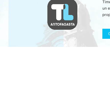
Time
un e
prop