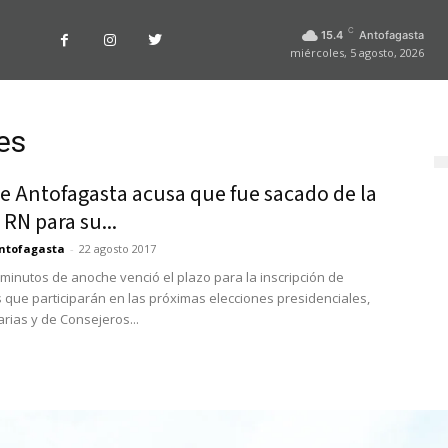
C
15.4
Antofagasta
miércoles, 5 agosto, 2026
es
e Antofagasta acusa que fue sacado de la
e RN para su...
ntofagasta
-
22 agosto 2017
9 minutos de anoche venció el plazo para la inscripción de
 que participarán en las próximas elecciones presidenciales,
rias y de Consejeros...