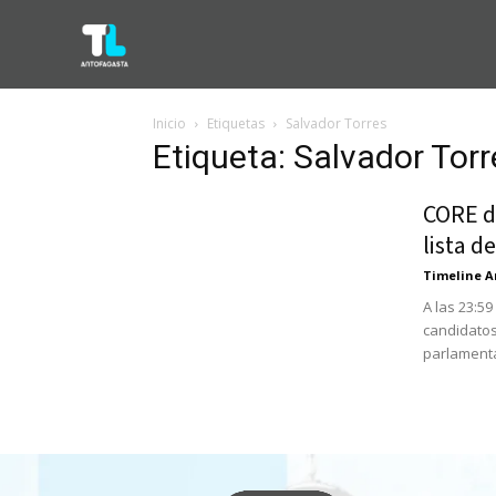
Inicio
Etiquetas
Salvador Torres
Etiqueta: Salvador Torr
CORE d
lista d
Timeline A
A las 23:5
candidatos
parlamenta