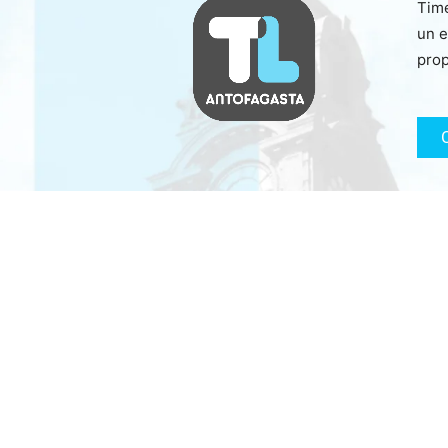
Time
un e
prop