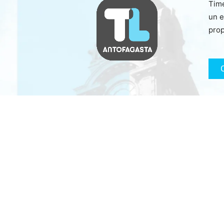
Time
un e
prop