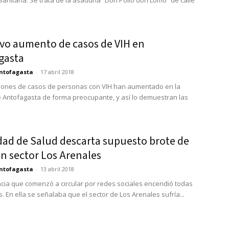
Sanitaria. Se trata de la asaduría “Don Pollo don Lomo” de calle
ivo aumento de casos de VIH en
gasta
ntofagasta
-
17 abril 2018
iones de casos de personas con VIH han aumentado en la
Antofagasta de forma preocupante, y así lo demuestran las
dad de Salud descarta supuesto brote de
n sector Los Arenales
ntofagasta
-
13 abril 2018
ia que comenzó a circular por redes sociales encendió todas
. En ella se señalaba que el sector de Los Arenales sufría...