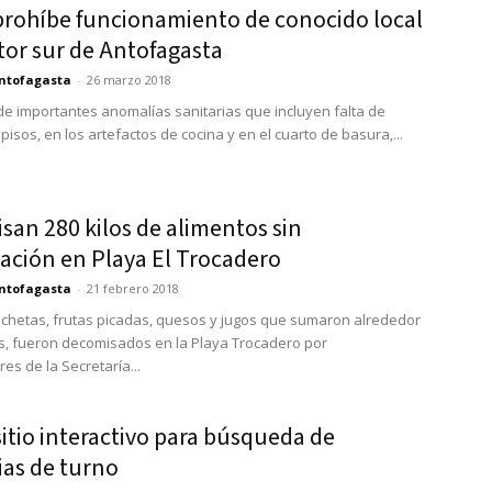
prohíbe funcionamiento de conocido local
tor sur de Antofagasta
ntofagasta
-
26 marzo 2018
de importantes anomalías sanitarias que incluyen falta de
pisos, en los artefactos de cocina y en el cuarto de basura,...
san 280 kilos de alimentos sin
zación en Playa El Trocadero
ntofagasta
-
21 febrero 2018
ochetas, frutas picadas, quesos y jugos que sumaron alrededor
os, fueron decomisados en la Playa Trocadero por
res de la Secretaría...
itio interactivo para búsqueda de
ias de turno