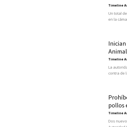
Timeline A
Un total d
en la cáma
Inician
Animal
Timeline A
La autorid
contra de 
Prohíb
pollos
Timeline A
Dos nuevos