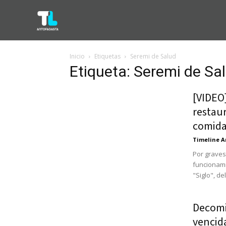
Inicio
Etiquetas
Seremi de Salud
Etiqueta: Seremi de Sa
[VIDEO
restau
comida
Timeline A
Por graves
funcionami
"Siglo", del
Decomi
vencida