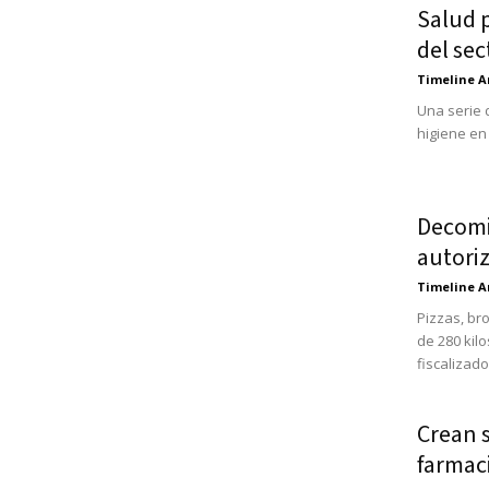
Salud 
del sec
Timeline A
Una serie 
higiene en 
Decomi
autori
Timeline A
Pizzas, br
de 280 kil
fiscalizado
Crean s
farmac