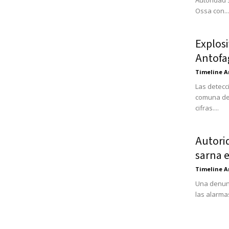
Autoridad 
Ossa con...
Explos
Antofa
Timeline A
Las detecc
comuna de 
cifras....
Autori
sarna e
Timeline A
Una denunc
las alarmas