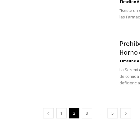
Timeline A
“Existe un 
las Farmaci
Prohíb
Horno 
Timeline A
La Seremi 
de comida c
deficiencias
...
1
2
3
5