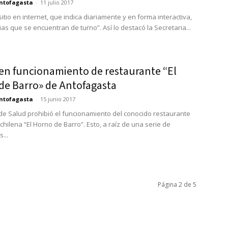
ntofagasta
-
11 julio 2017
sitio en internet, que indica diariamente y en forma interactiva,
as que se encuentran de turno”. Así lo destacó la Secretaria...
en funcionamiento de restaurante “El
de Barro» de Antofagasta
ntofagasta
-
15 junio 2017
de Salud prohibió el funcionamiento del conocido restaurante
hilena “El Horno de Barro”. Esto, a raíz de una serie de
...
Página 2 de 5