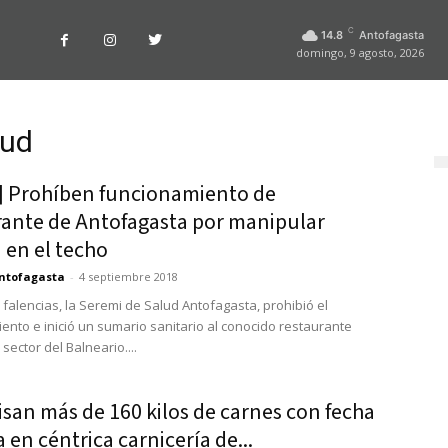
C
14.8
Antofagasta
domingo, 9 agosto, 2026
lud
] Prohíben funcionamiento de
rante de Antofagasta por manipular
 en el techo
ntofagasta
-
4 septiembre 2018
 falencias, la Seremi de Salud Antofagasta, prohibió el
ento e inició un sumario sanitario al conocido restaurante
 sector del Balneario....
san más de 160 kilos de carnes con fecha
 en céntrica carnicería de...