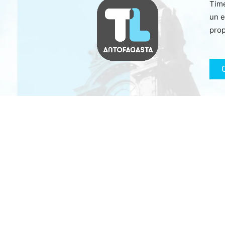
Time
un e
prop