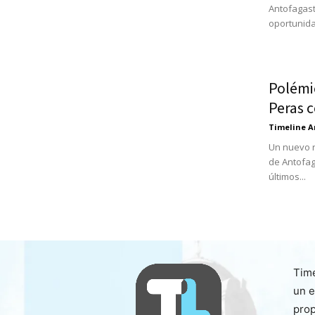
Antofagast
oportunida
Polémi
Peras 
Timeline A
Un nuevo r
de Antofag
últimos...
Time
un e
prop