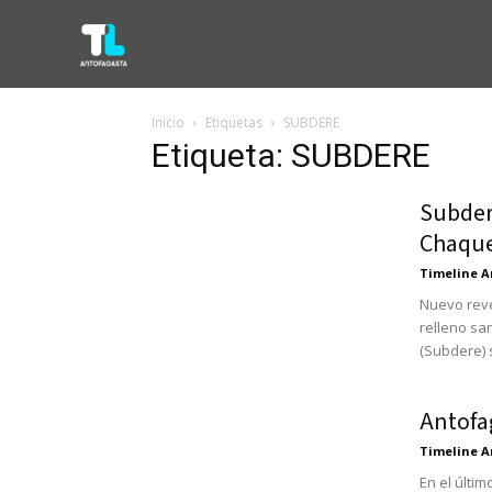
Inicio
Etiquetas
SUBDERE
Etiqueta: SUBDERE
Subdere
Chaque
Timeline A
Nuevo revé
relleno san
(Subdere) 
Antofa
Timeline A
En el últim