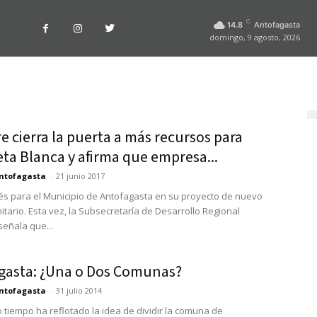
C
14.8
Antofagasta
domingo, 9 agosto, 2026
 cierra la puerta a más recursos para
ta Blanca y afirma que empresa...
ntofagasta
-
21 junio 2017
s para el Municipio de Antofagasta en su proyecto de nuevo
itario. Esta vez, la Subsecretaría de Desarrollo Regional
señala que...
gasta: ¿Una o Dos Comunas?
ntofagasta
-
31 julio 2014
o tiempo ha reflotado la idea de dividir la comuna de