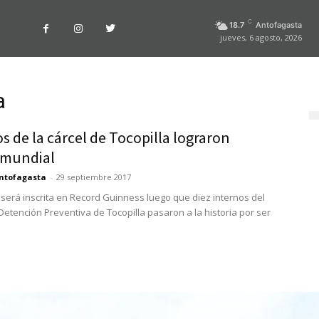
C
18.7
Antofagasta
jueves, 6 agosto, 2026
a
s de la cárcel de Tocopilla lograron
 mundial
ntofagasta
-
29 septiembre 2017
será inscrita en Record Guinness luego que diez internos del
Detención Preventiva de Tocopilla pasaron a la historia por ser