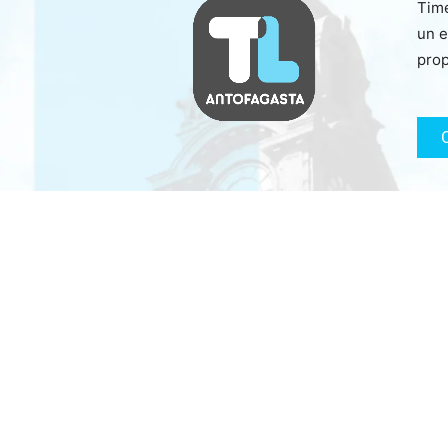
Time
un e
prop