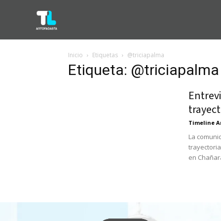
Inicio
Etiquetas
@triciapalma
Etiqueta: @triciapalma
Entrevi
trayect
Timeline A
La comunic
trayectoria
en Chañara