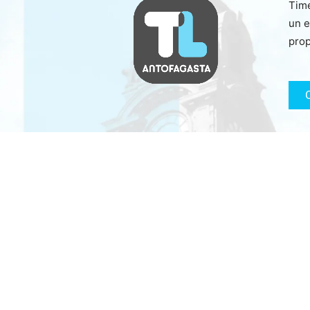
Time
un e
prop