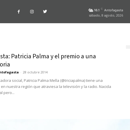
C
16.1
Antofagasta
sábado, 8 agosto, 2026
sta: Patricia Palma y el premio a una
oria
ntofagasta
-
28 octubre 2014
adora social, Patricia Palma Mella (@triciapalma) tiene una
 en nuestra región que atraviesa la televisión y la radio. Nacida
l pero...