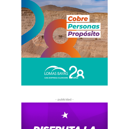
- publicidad -