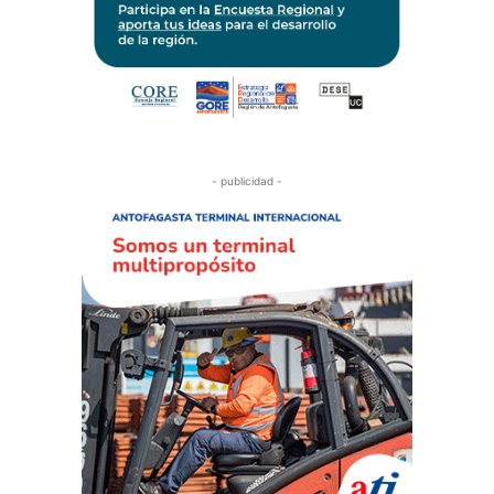
- publicidad -