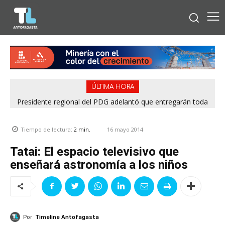
ÚLTIMA HORA
Presidente regional del PDG adelantó que entregarán toda
la información para esclarecer rendiciones denunciadas por
el Servel
16 mayo 2014
Tiempo de lectura:
2
min.
Tatai: El espacio televisivo que
enseñará astronomía a los niños
Por
Timeline Antofagasta