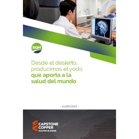
- publicidad -