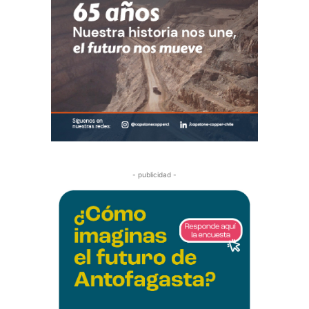
- publicidad -