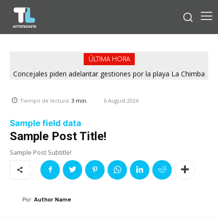
ÚLTIMA HORA
Concejales piden adelantar gestiones por la playa La Chimba
para evitar otro verano sin salvavidas
6 August 2026
Tiempo de lectura:
3
min.
Sample field data
Sample Post Title!
Sample Post Subtitle!
Por
Author Name