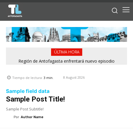
ÚLTIMA HORA
Bipay explica: Así funciona el pago con tarjetas bancarias en
Región de Antofagasta enfrentará nuevo episodio
meteorológico con lluvias, nieve y vientos de hasta 100
las micros de Antofagasta
km/h
8 August 2026
Tiempo de lectura:
3
min.
Sample field data
Sample Post Title!
Sample Post Subtitle!
Por
Author Name