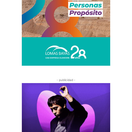
- publicidad -