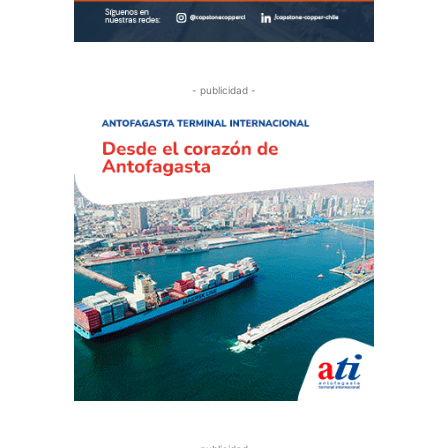
- publicidad -