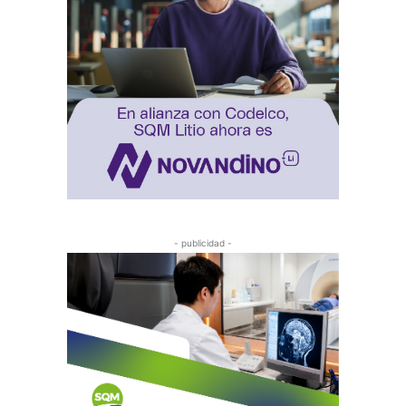
- publicidad -