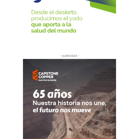
- publicidad -