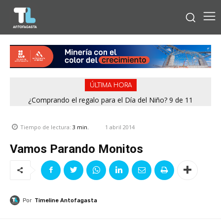
ÚLTIMA HORA
¿Comprando el regalo para el Día del Niño? 9 de 11
jugueterías fiscalizadas en Antofagasta terminaron con
sumario
1 abril 2014
Tiempo de lectura:
3
min.
Vamos Parando Monitos
Por
Timeline Antofagasta