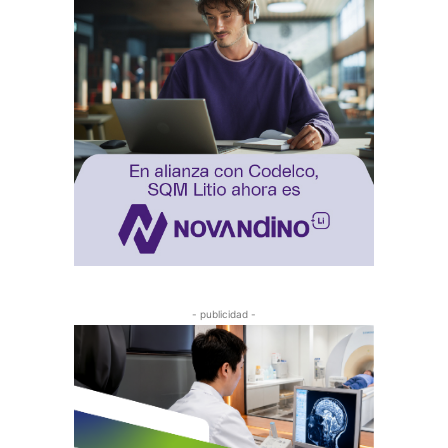
- publicidad -