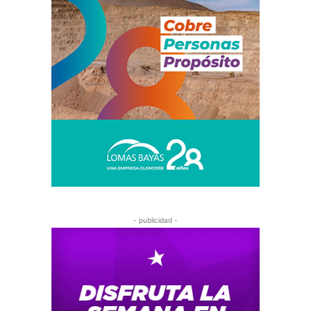
- publicidad -