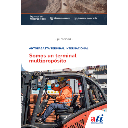
- publicidad -