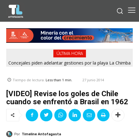
ÚLTIMA HORA
Concejales piden adelantar gestiones por la playa La Chimba
para evitar otro verano sin salvavidas
27 junio 2014
Tiempo de lectura:
Less than 1
min.
[VIDEO] Revise los goles de Chile
cuando se enfrentó a Brasil en 1962
Por
Timeline Antofagasta