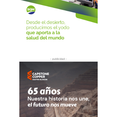
- publicidad -