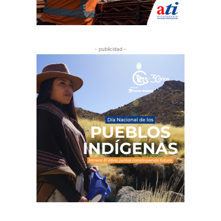
- publicidad -