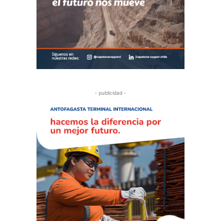
- publicidad -