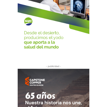
- publicidad -