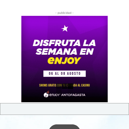
- publicidad -