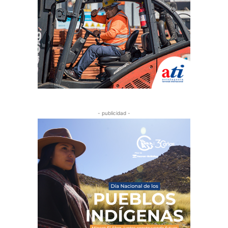
- publicidad -