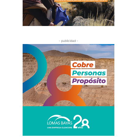
- publicidad -