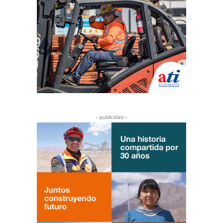
- publicidad -