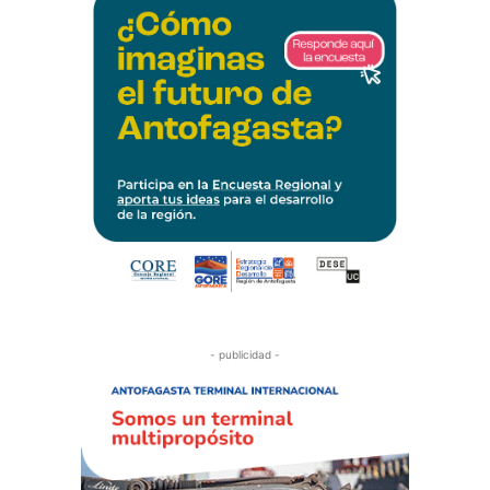
- publicidad -