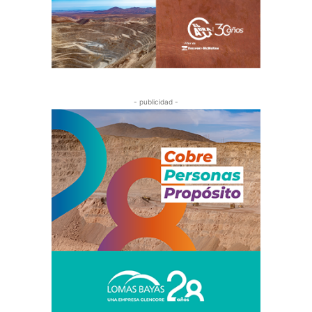
- publicidad -