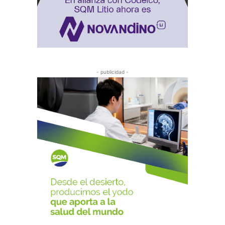
- publicidad -