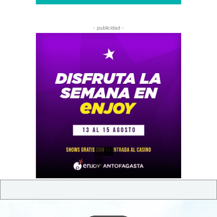
- publicidad -