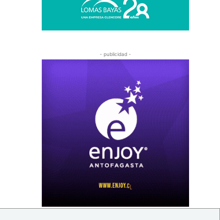
- publicidad -