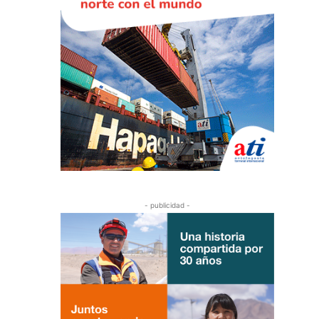
- publicidad -