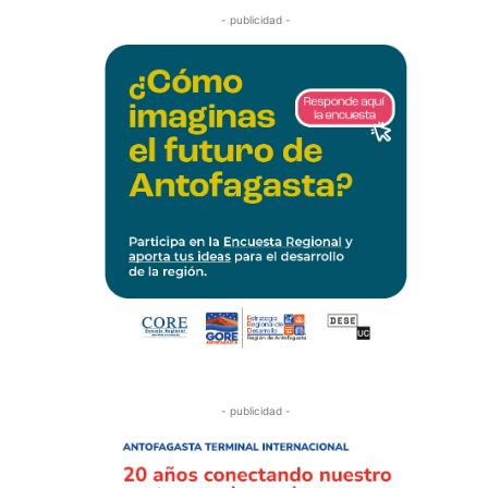
- publicidad -
- publicidad -