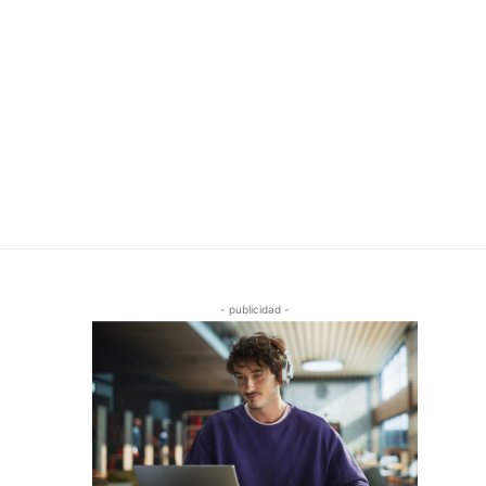
- publicidad -