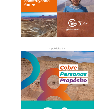
- publicidad -