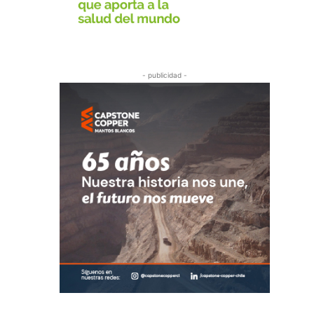
- publicidad -