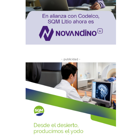
- publicidad -