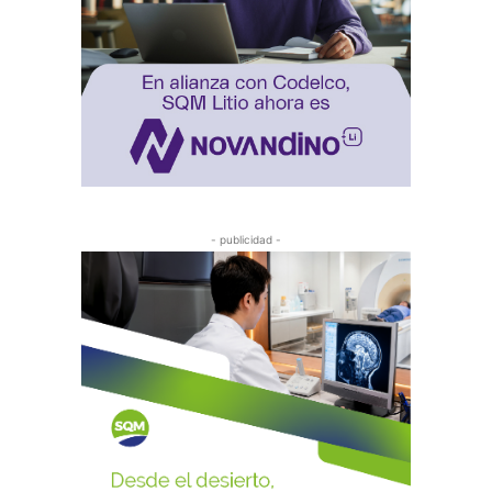
- publicidad -