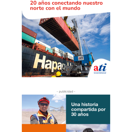
- publicidad -