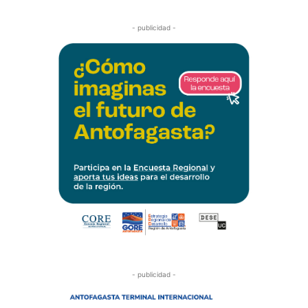
- publicidad -
- publicidad -