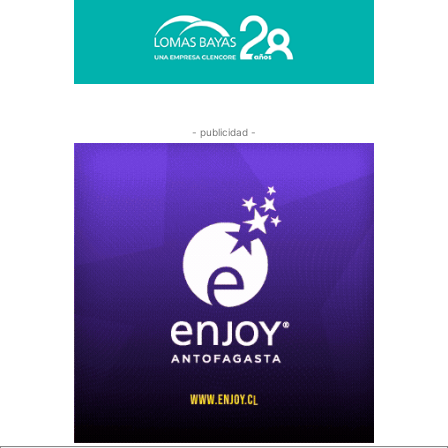
- publicidad -