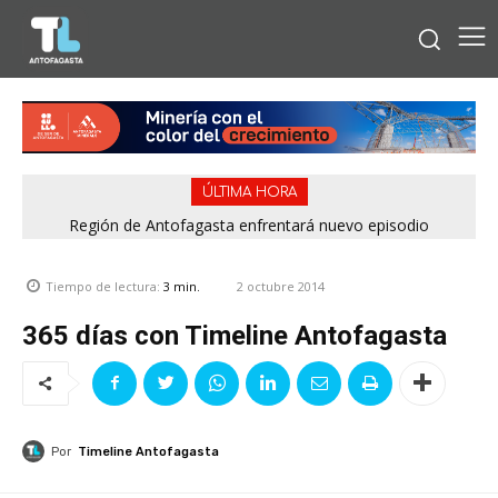
ÚLTIMA HORA
Bipay explica: Así funciona el pago con tarjetas bancarias en
Región de Antofagasta enfrentará nuevo episodio
meteorológico con lluvias, nieve y vientos de hasta 100
las micros de Antofagasta
km/h
2 octubre 2014
Tiempo de lectura:
3
min.
365 días con Timeline Antofagasta
Por
Timeline Antofagasta