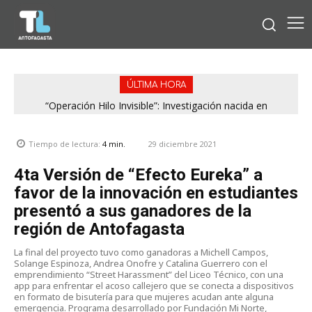
ÚLTIMA HORA
“Operación Hilo Invisible”: Investigación nacida en
Antofagasta permitió incautar 2,1 toneladas de marihuana
en la zona central
29 diciembre 2021
Tiempo de lectura:
4
min.
4ta Versión de “Efecto Eureka” a
favor de la innovación en estudiantes
presentó a sus ganadores de la
región de Antofagasta
La final del proyecto tuvo como ganadoras a Michell Campos,
Solange Espinoza, Andrea Onofre y Catalina Guerrero con el
emprendimiento “Street Harassment” del Liceo Técnico, con una
app para enfrentar el acoso callejero que se conecta a dispositivos
en formato de bisutería para que mujeres acudan ante alguna
emergencia. Programa desarrollado por Fundación Mi Norte,