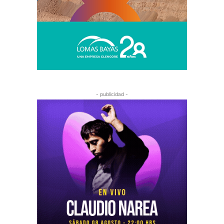
- publicidad -