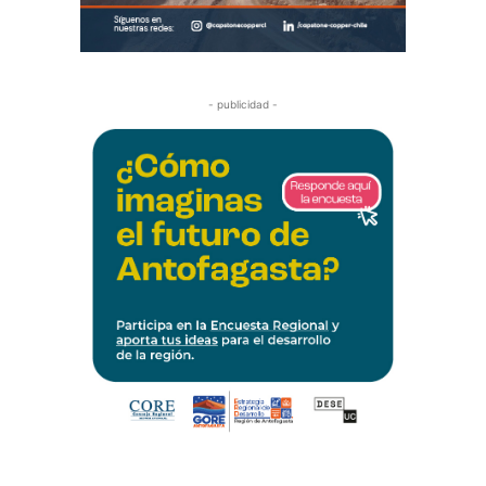
- publicidad -