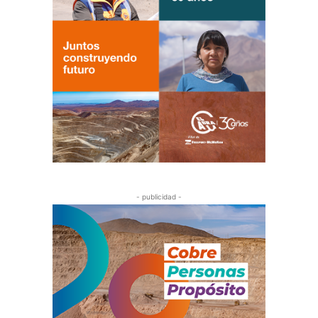
- publicidad -