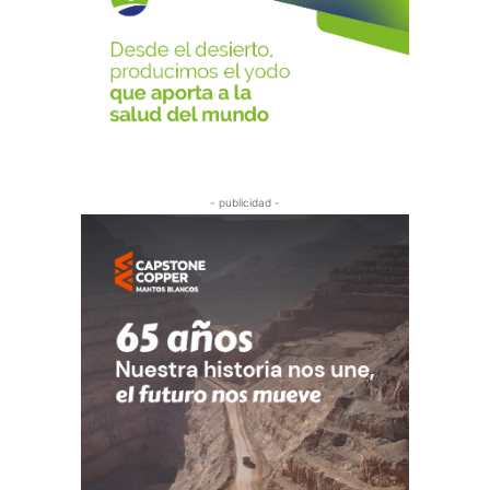
- publicidad -