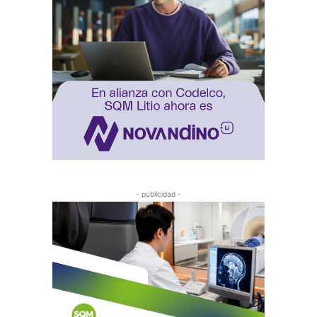
- publicidad -