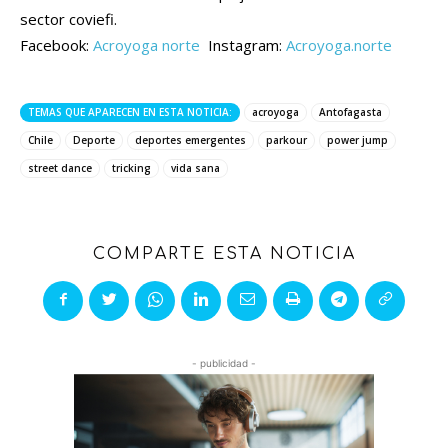
sector coviefi.
Facebook:
Acroyoga norte
Instagram:
Acroyoga.norte
TEMAS QUE APARECEN EN ESTA NOTICIA:
acroyoga
Antofagasta
Chile
Deporte
deportes emergentes
parkour
power jump
street dance
tricking
vida sana
COMPARTE ESTA NOTICIA
- publicidad -