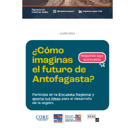
- publicidad -