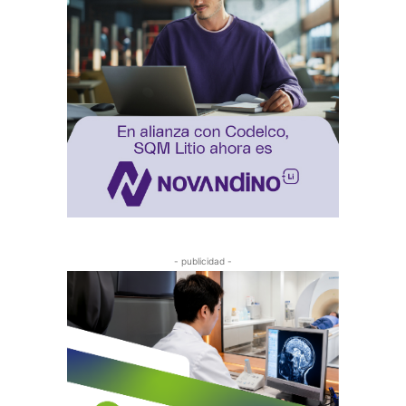
- publicidad -