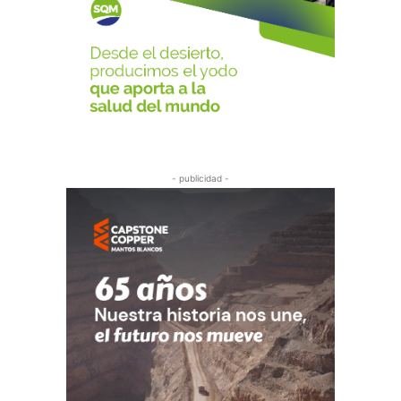
- publicidad -