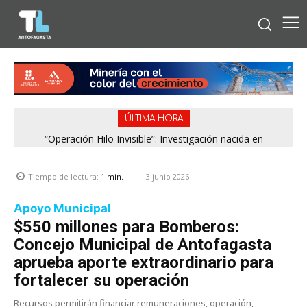
ÚLTIMA HORA
“Operación Hilo Invisible”: Investigación nacida en
Antofagasta permitió incautar 2,1 toneladas de marihuana
en la zona central
3 junio 2026
Tiempo de lectura:
1
min.
Apoyo Municipal
$550 millones para Bomberos:
Concejo Municipal de Antofagasta
aprueba aporte extraordinario para
fortalecer su operación
Recursos permitirán financiar remuneraciones, operación,