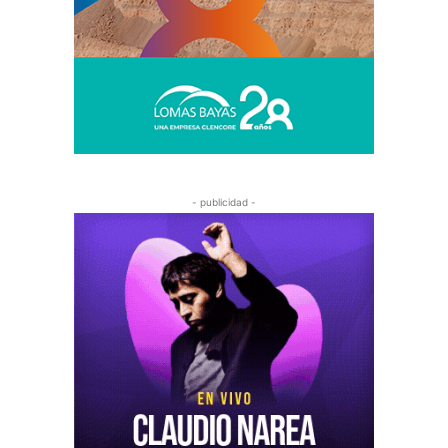
- publicidad -