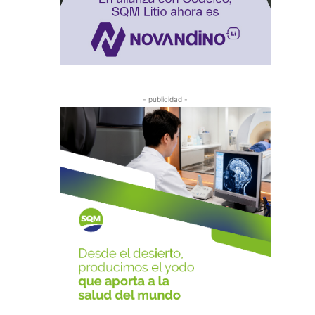
- publicidad -