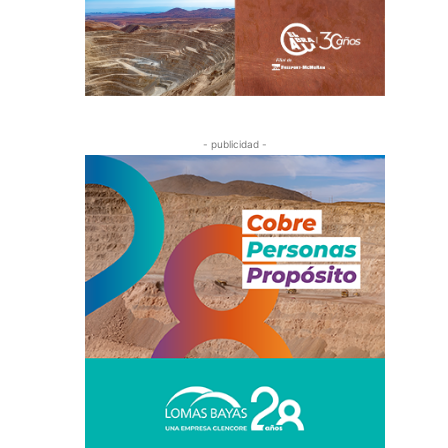
- publicidad -