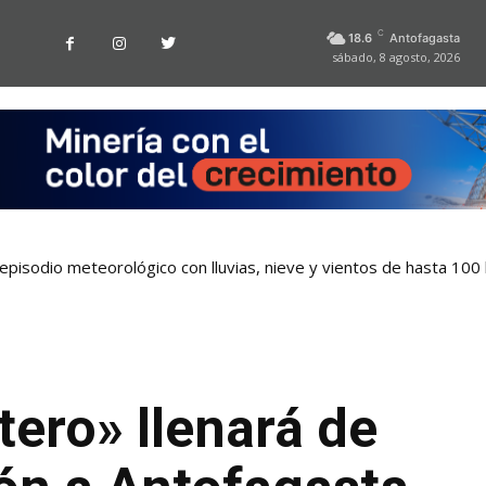
C
18.6
Antofagasta
sábado, 8 agosto, 2026
pisodio meteorológico con lluvias, nieve y vientos de hasta 100
tero» llenará de