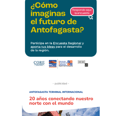
- publicidad -