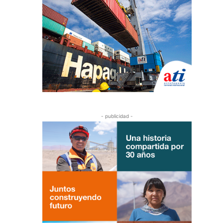
- publicidad -