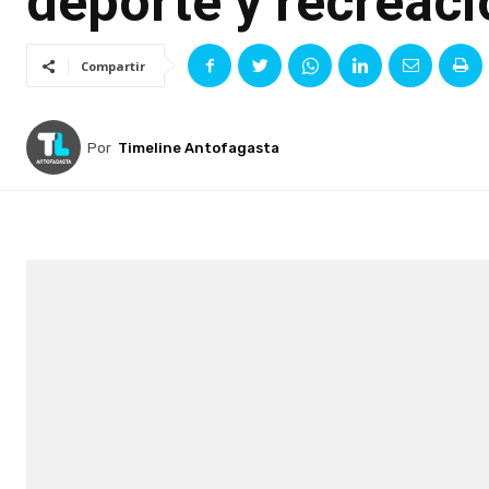
deporte y recreac
Compartir
Por
Timeline Antofagasta