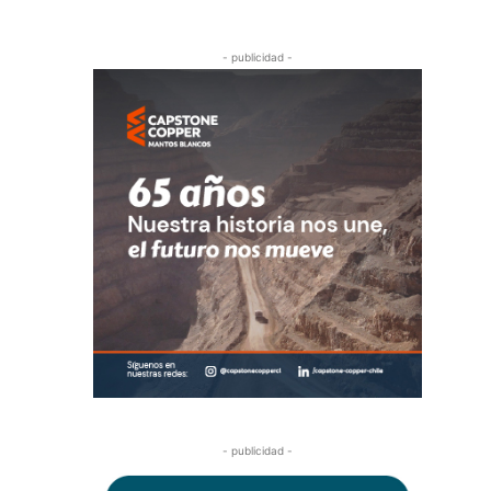
- publicidad -
- publicidad -