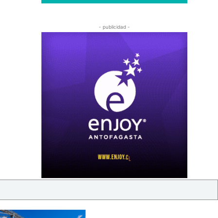
- publicidad -