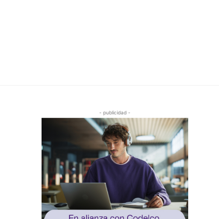
- publicidad -