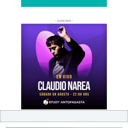
- publicidad -