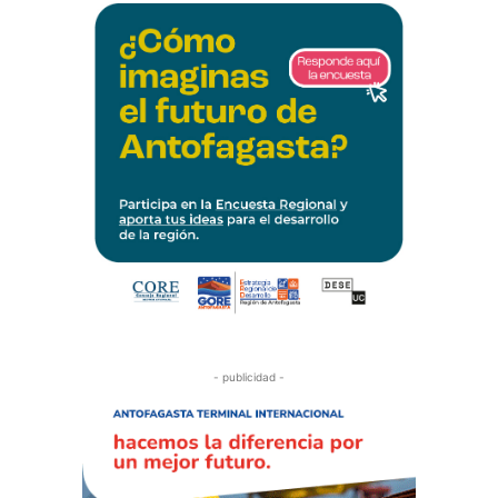
- publicidad -