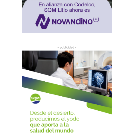
- publicidad -