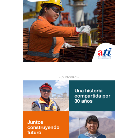
- publicidad -