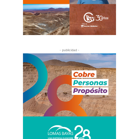
- publicidad -