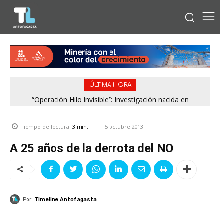
ÚLTIMA HORA
“Operación Hilo Invisible”: Investigación nacida en
Antofagasta permitió incautar 2,1 toneladas de marihuana
en la zona central
5 octubre 2013
Tiempo de lectura:
3
min.
A 25 años de la derrota del NO
Por
Timeline Antofagasta