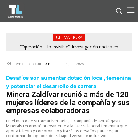
ÚLTIMA HORA
“Operación Hilo Invisible”: Investigación nacida en
Antofagasta permitió incautar 2,1 toneladas de marihuana
en la zona central
4 julio 2025
Tiempo de lectura:
3
min.
Desafíos son aumentar dotación local, femenina
y potenciar el desarrollo de carrera
Minera Zaldívar reunió a más de 120
mujeres líderes de la compañía y sus
empresas colaboradoras
En el marco de su 30° aniversario, la compañía de Antofagasta
Minerals reconoció nuevamente a la fuerza laboral femenina que
aporta talento y compromiso y trazó los desafíos para seguir
conformando equipos de trabajo diversos e inclusivos.