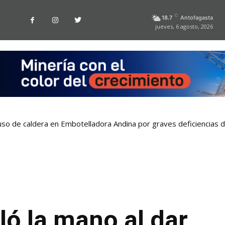
C
18.7
Antofagasta
jueves, 6 agosto, 2026
uso de caldera en Embotelladora Andina por graves deficiencias 
ló la mano al dar