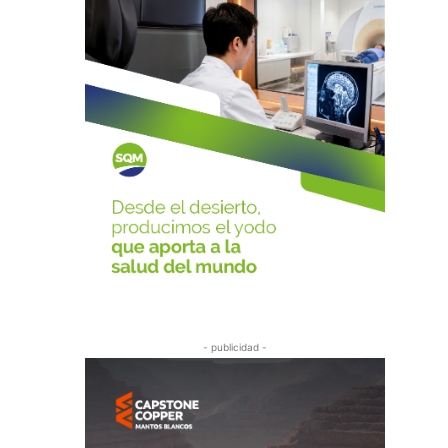
- publicidad -