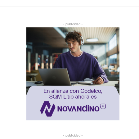
- publicidad -
- publicidad -