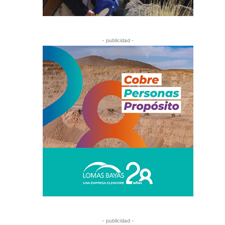
- publicidad -
- publicidad -