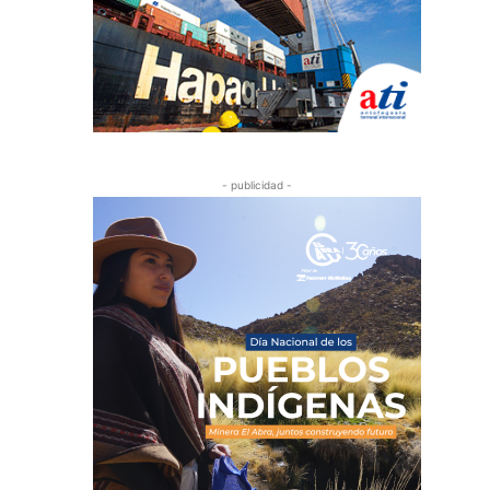
- publicidad -