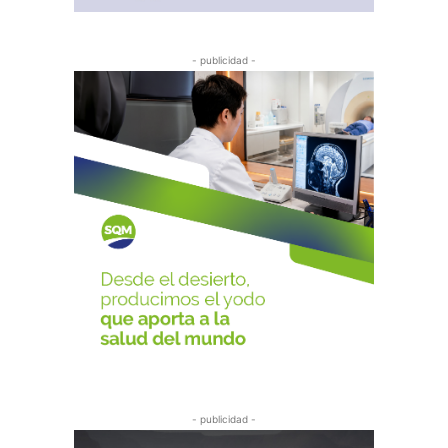
- publicidad -
- publicidad -