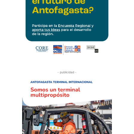
- publicidad -