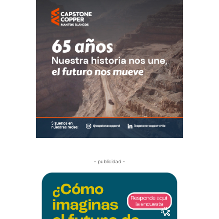
- publicidad -