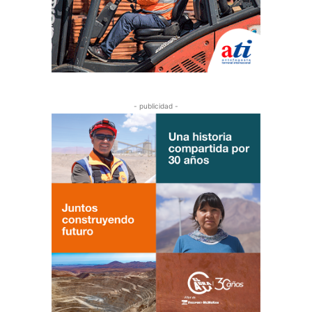
- publicidad -