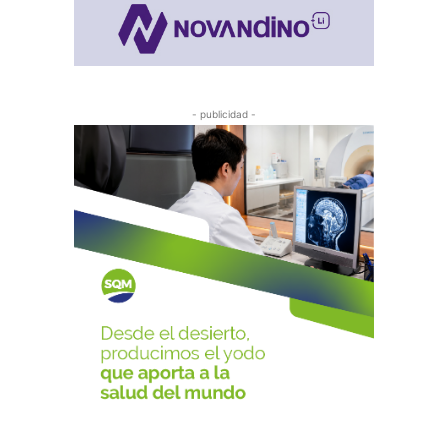
- publicidad -