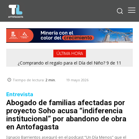
ÚLTIMA HORA
¿Comprando el regalo para el Día del Niño? 9 de 11
Condominio de Antofagasta contará con sistema que
jugueterías fiscalizadas en Antofagasta terminaron con
asegura el suministro de agua durante cortes de luz
sumario
19 mayo 2026
Tiempo de lectura:
2
min.
Entrevista
Abogado de familias afectadas por
proyecto Soho acusa “indiferencia
institucional” por abandono de obra
en Antofagasta
Ignacio Barrientos aseguró en el podcast “Un Día Menos” que el