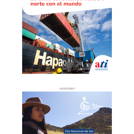
- publicidad -