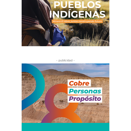
- publicidad -