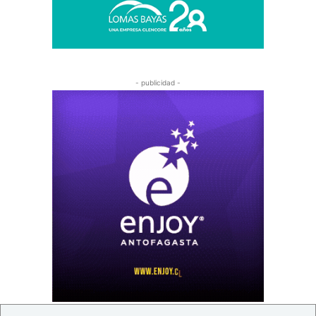
- publicidad -