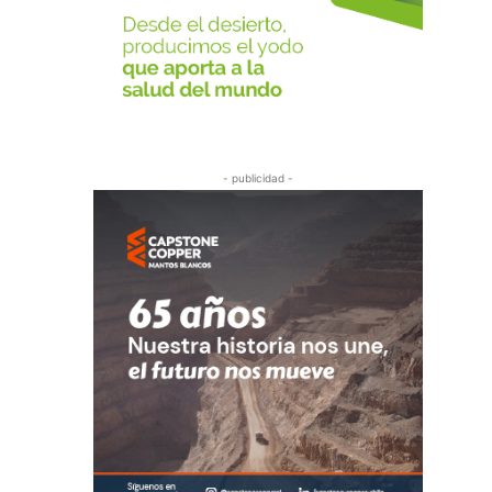
- publicidad -