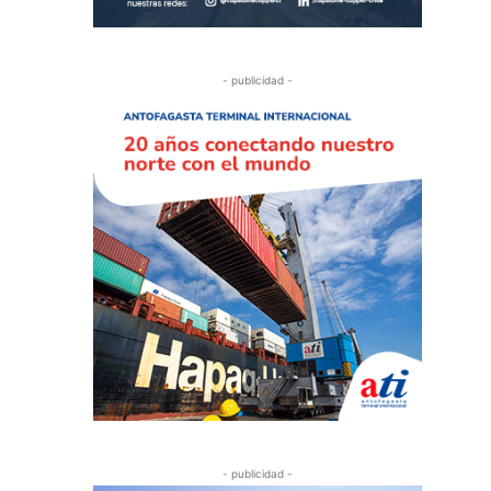
- publicidad -
- publicidad -