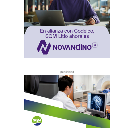
- publicidad -