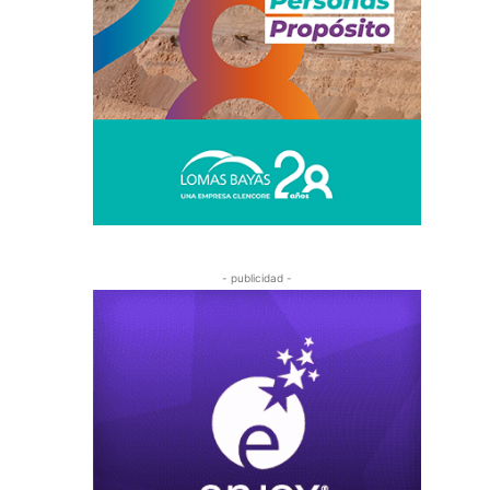
- publicidad -