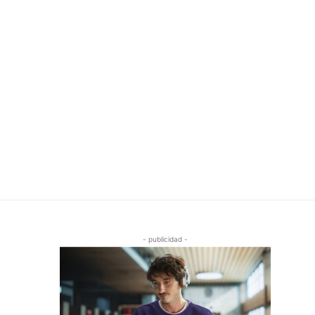
- publicidad -