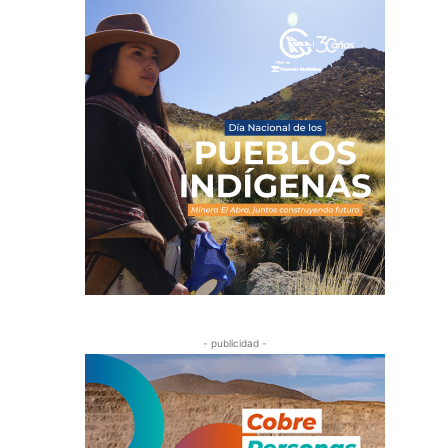
- publicidad -