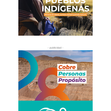
- publicidad -