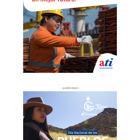
- publicidad -