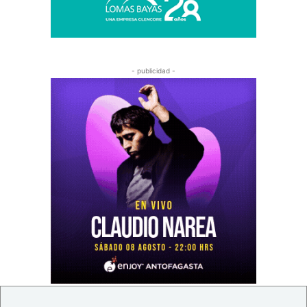
- publicidad -