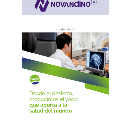
- publicidad -