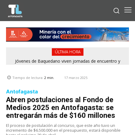
ÚLTIMA HORA
Jóvenes de Baquedano viven jornadas de encuentro y
aprendizaje en el Winter Camp 2026
17 marzo 2025
Tiempo de lectura:
2
min.
Antofagasta
Abren postulaciones al Fondo de
Medios 2025 en Antofagasta: se
entregarán más de $160 millones
El proceso de postulación al concurso, que este año tuvo un
incremento de $6.500.000 en el presupuesto, estará disponible
hasta el próximo 29 de abril.