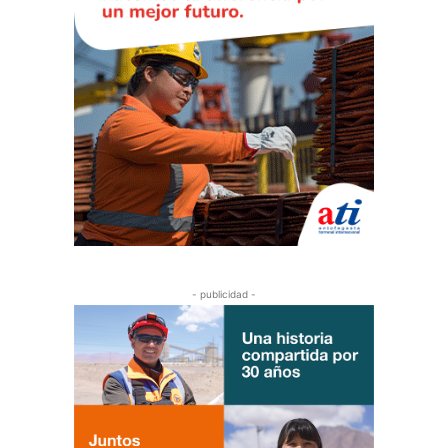
- publicidad -