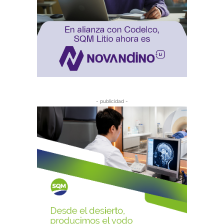
- publicidad -