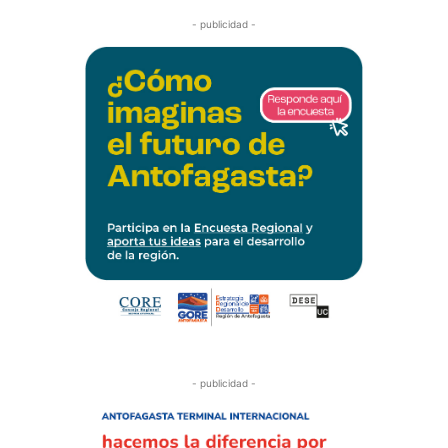
- publicidad -
- publicidad -