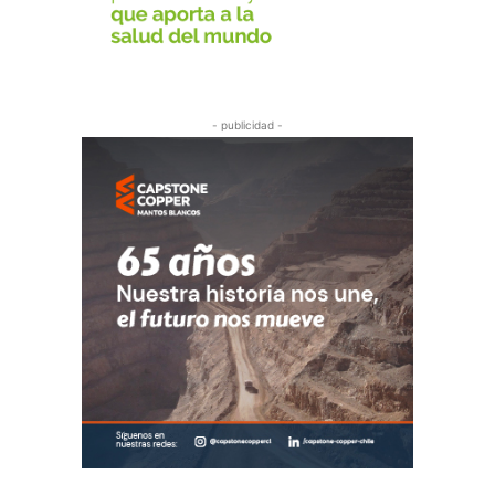
- publicidad -