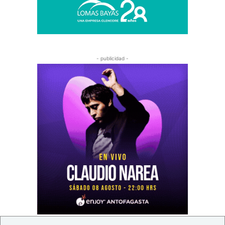
- publicidad -