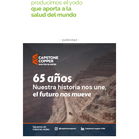
- publicidad -