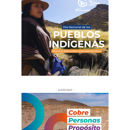
- publicidad -