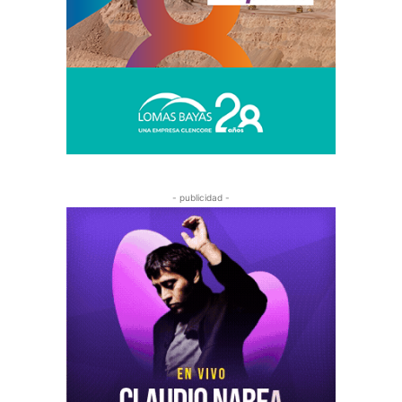
- publicidad -