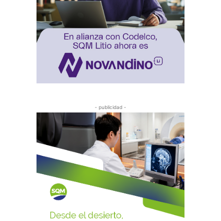
- publicidad -