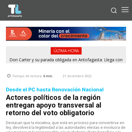
ÚLTIMA HORA
Don Carter y su parada obligada en Antofagasta: Llega con
su humor sin filtro en ¿Con o Sin Censura?
21 diciembre 2022
Tiempo de lectura:
6
min.
Desde el PC hasta Renovación Nacional
Actores políticos de la región
entregan apoyo transversal al
retorno del voto obligatorio
Destacan que la iniciativa, que está en proceso para convertirse en
ley, devolverá la legitimidad a las autoridades electas e involucra de
una manera más responsable a la ciudadanía. “Esto beneficia a la