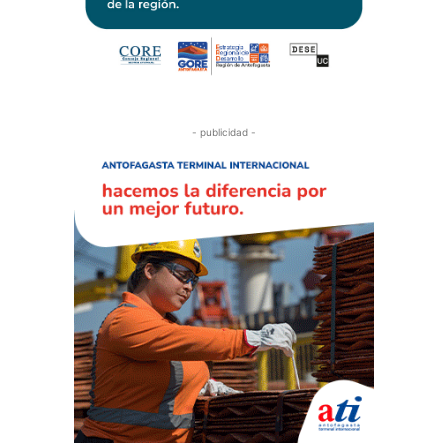
- publicidad -