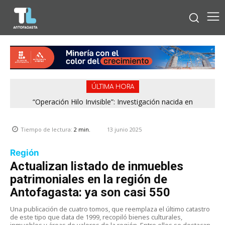
ÚLTIMA HORA
“Operación Hilo Invisible”: Investigación nacida en
Antofagasta permitió incautar 2,1 toneladas de marihuana
en la zona central
13 junio 2025
Tiempo de lectura:
2
min.
Región
Actualizan listado de inmuebles
patrimoniales en la región de
Antofagasta: ya son casi 550
Una publicación de cuatro tomos, que reemplaza el último catastro
de este tipo que data de 1999, recopiló bienes culturales,
inmuebles y áreas de valores de la región. Entre ellos se destacan