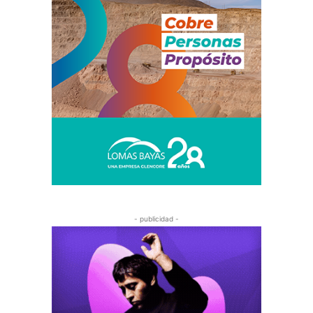
- publicidad -