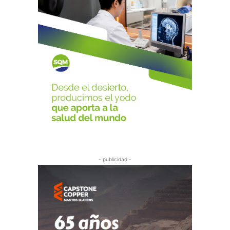
- publicidad -