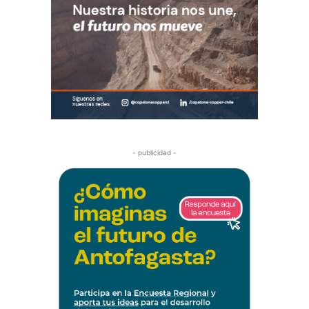
- publicidad -