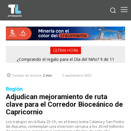
ÚLTIMA HORA
¿Comprando el regalo para el Día del Niño? 9 de 11
jugueterías fiscalizadas en Antofagasta terminaron con
sumario
5 septiembre 2025
Tiempo de lectura:
2
min.
Región
Adjudican mejoramiento de ruta
clave para el Corredor Bioceánico de
Capricornio
Los trabajos en la Ruta 23-Ch, en el tramo entre Calama y San Pedro
de Atacama, contemplan una inversión cercana a los 20 mil millones
de pesos y se espera que comiencen a finales de este año.