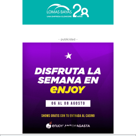
- publicidad -