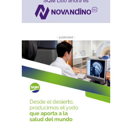
- publicidad -