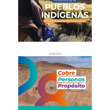
- publicidad -