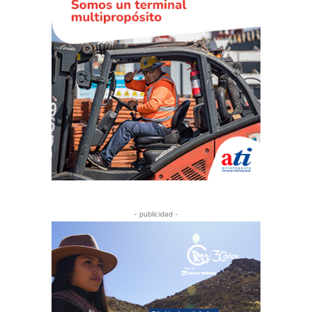
- publicidad -