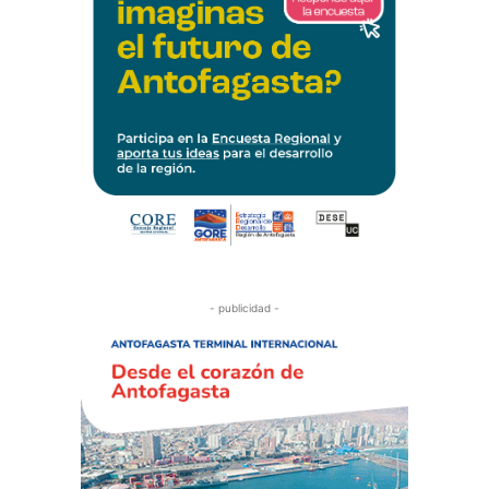
- publicidad -