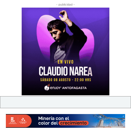
- publicidad -