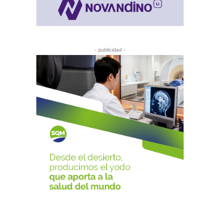
- publicidad -