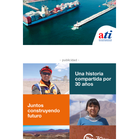
- publicidad -