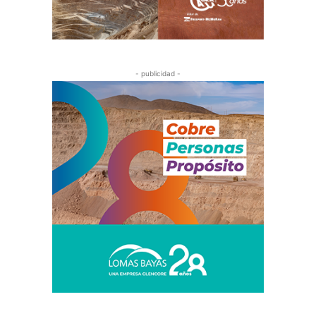
- publicidad -