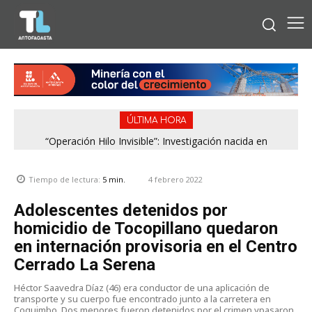
ÚLTIMA HORA
“Operación Hilo Invisible”: Investigación nacida en
Antofagasta permitió incautar 2,1 toneladas de marihuana
en la zona central
4 febrero 2022
Tiempo de lectura:
5
min.
Adolescentes detenidos por
homicidio de Tocopillano quedaron
en internación provisoria en el Centro
Cerrado La Serena
Héctor Saavedra Díaz (46) era conductor de una aplicación de
transporte y su cuerpo fue encontrado junto a la carretera en
Coquimbo. Dos menores fueron detenidos por el crimen ypasaron