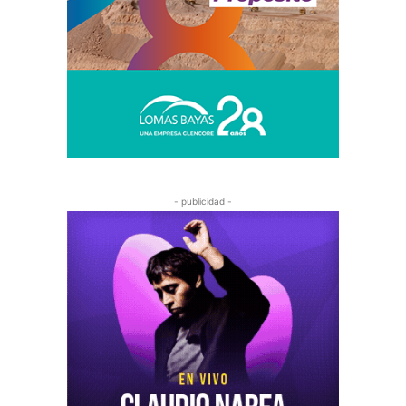
- publicidad -