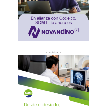
- publicidad -