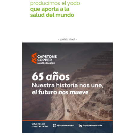
- publicidad -