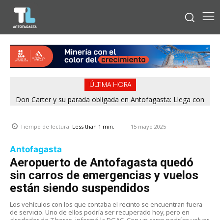
ÚLTIMA HORA
Don Carter y su parada obligada en Antofagasta: Llega con
su humor sin filtro en ¿Con o Sin Censura?
15 mayo 2025
Tiempo de lectura:
Less than 1
min.
Antofagasta
Aeropuerto de Antofagasta quedó
sin carros de emergencias y vuelos
están siendo suspendidos
Los vehículos con los que contaba el recinto se encuentran fuera
de servicio. Uno de ellos podría ser recuperado hoy, pero en
alrededor de 7 horas, informó la DGAC. Con un carro podrían volver