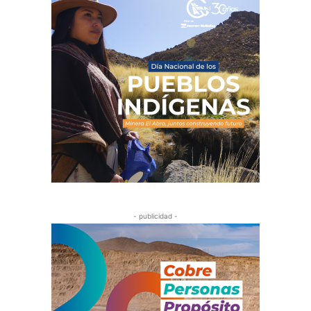
- publicidad -