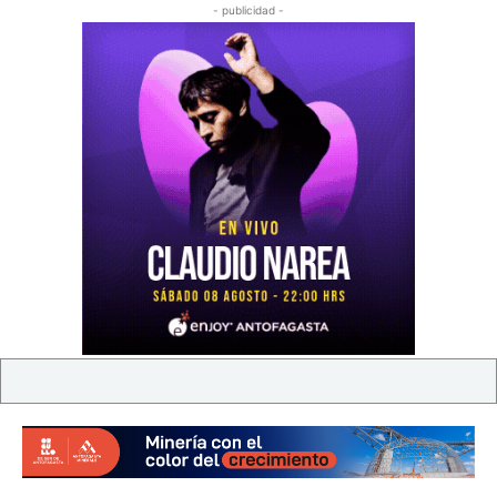
- publicidad -