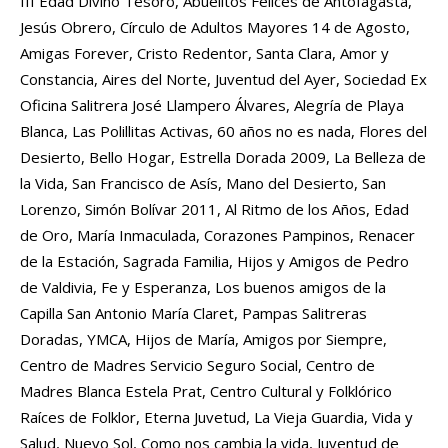
III Edad Divino Tesoro, Abuelitos Felices de Antofagasta,
Jesús Obrero, Círculo de Adultos Mayores 14 de Agosto,
Amigas Forever, Cristo Redentor, Santa Clara, Amor y
Constancia, Aires del Norte, Juventud del Ayer, Sociedad Ex
Oficina Salitrera José Llampero Álvares, Alegría de Playa
Blanca, Las Polillitas Activas, 60 años no es nada, Flores del
Desierto, Bello Hogar, Estrella Dorada 2009, La Belleza de
la Vida, San Francisco de Asís, Mano del Desierto, San
Lorenzo, Simón Bolívar 2011, Al Ritmo de los Años, Edad
de Oro, María Inmaculada, Corazones Pampinos, Renacer
de la Estación, Sagrada Familia, Hijos y Amigos de Pedro
de Valdivia, Fe y Esperanza, Los buenos amigos de la
Capilla San Antonio María Claret, Pampas Salitreras
Doradas, YMCA, Hijos de María, Amigos por Siempre,
Centro de Madres Servicio Seguro Social, Centro de
Madres Blanca Estela Prat, Centro Cultural y Folklórico
Raíces de Folklor, Eterna Juvetud, La Vieja Guardia, Vida y
Salud, Nuevo Sol, Como nos cambia la vida, Juventud de