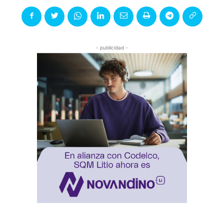
- publicidad -