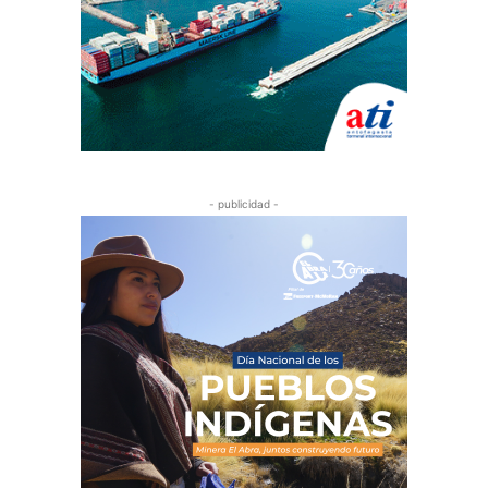
- publicidad -