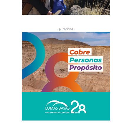
- publicidad -