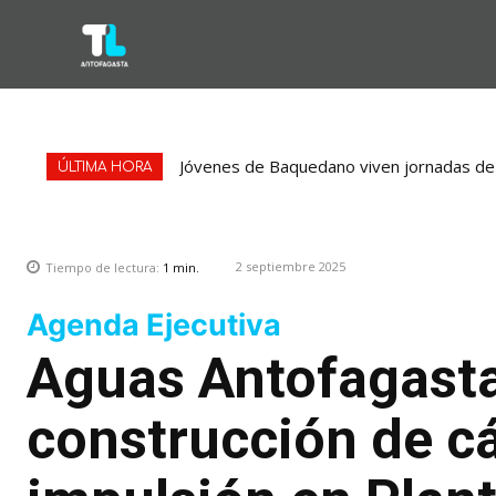
Jóvenes de Baquedano viven jornadas de
ÚLTIMA HORA
2 septiembre 2025
Tiempo de lectura:
1
min.
Agenda Ejecutiva
Aguas Antofagasta
construcción de c