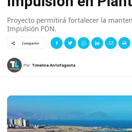
impulsión en Plan
Proyecto permitirá fortalecer la manten
Impulsión PDN.
Compartir
Por
Timeline Antofagasta