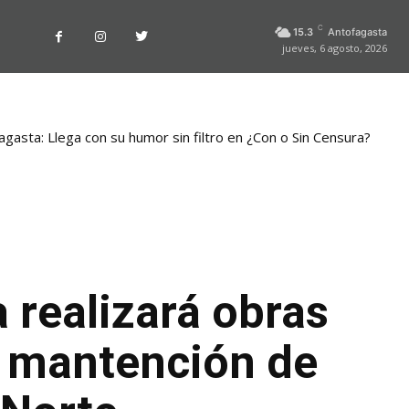
C
15.3
Antofagasta
jueves, 6 agosto, 2026
gasta: Llega con su humor sin filtro en ¿Con o Sin Censura?
 realizará obras
y mantención de