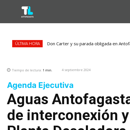
Don Carter y su parada obligada en Antofa
ÚLTIMA HORA
4 septiembre 2024
Tiempo de lectura:
1
min.
Agenda Ejecutiva
Aguas Antofagasta
de interconexión 