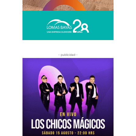
- publicidad -