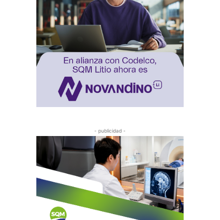
- publicidad -