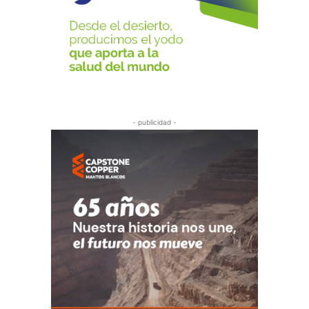
- publicidad -