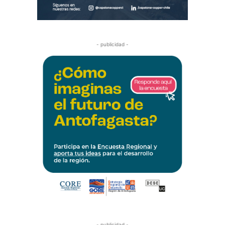
- publicidad -
- publicidad -