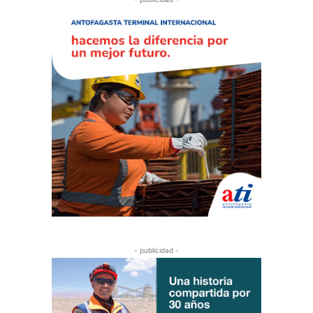
- publicidad -