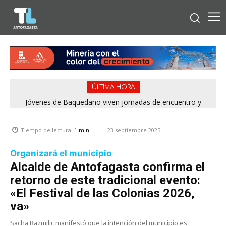
ÚLTIMA HORA
Jóvenes de Baquedano viven jornadas de encuentro y
aprendizaje en el Winter Camp 2026
23 septiembre 2025
Tiempo de lectura:
1
min.
Organizará el municipio
Alcalde de Antofagasta confirma el
retorno de este tradicional evento:
«El Festival de las Colonias 2026,
va»
Sacha Razmilic manifestó que la intención del municipio es