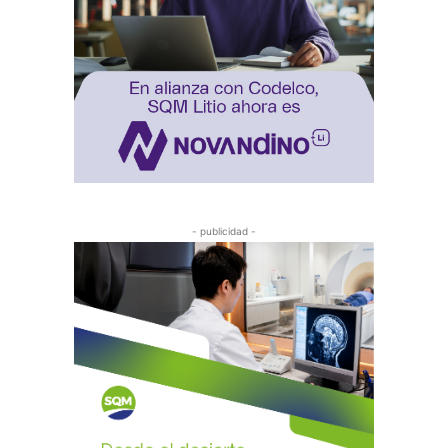
- publicidad -