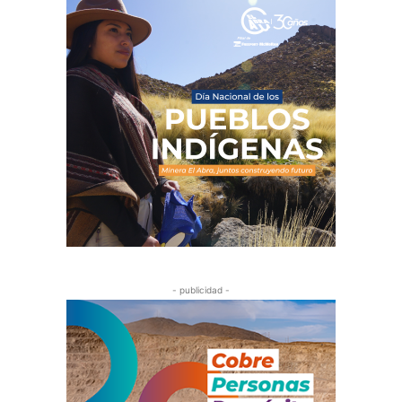
- publicidad -