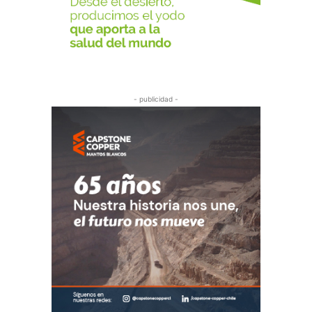
- publicidad -