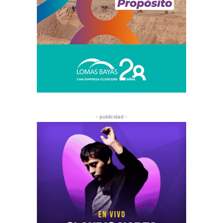
- publicidad -