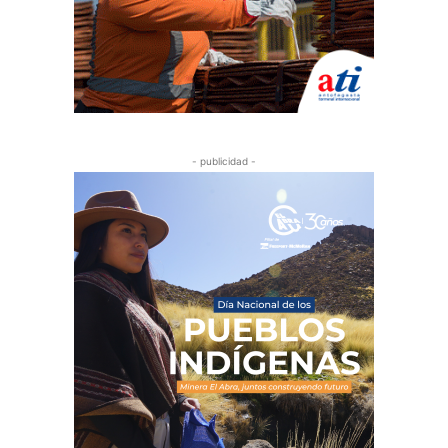
- publicidad -