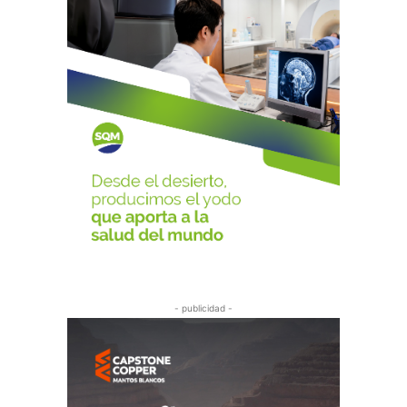
- publicidad -