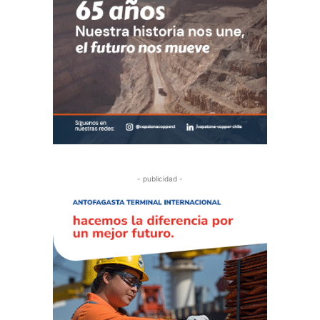
- publicidad -