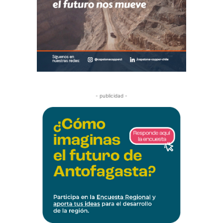
- publicidad -