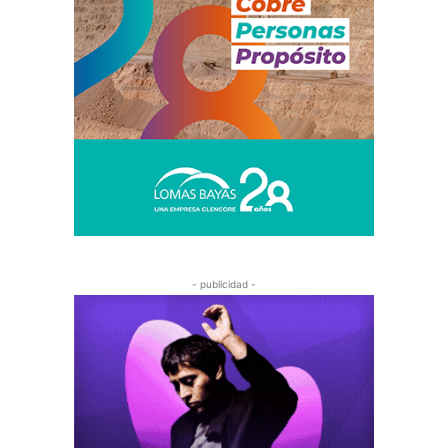
- publicidad -