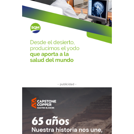
- publicidad -