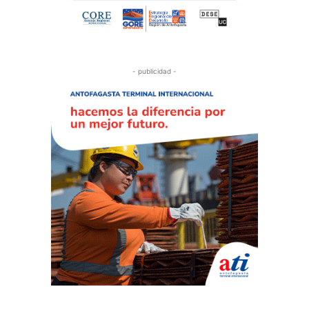
- publicidad -