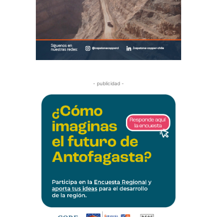
- publicidad -