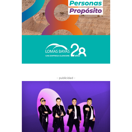
- publicidad -