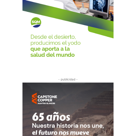
- publicidad -