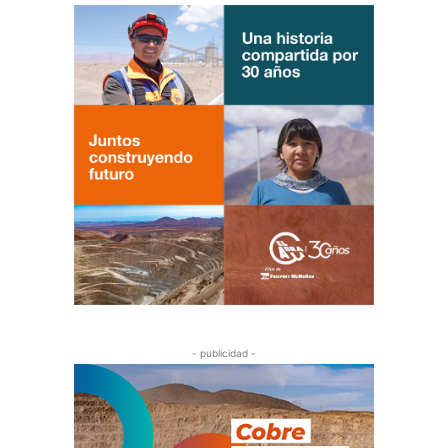
- publicidad -