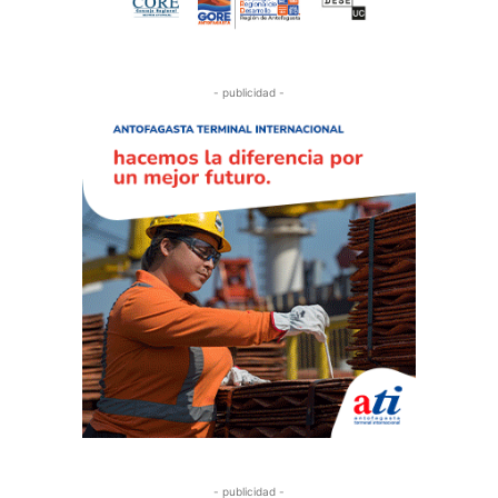
- publicidad -
- publicidad -