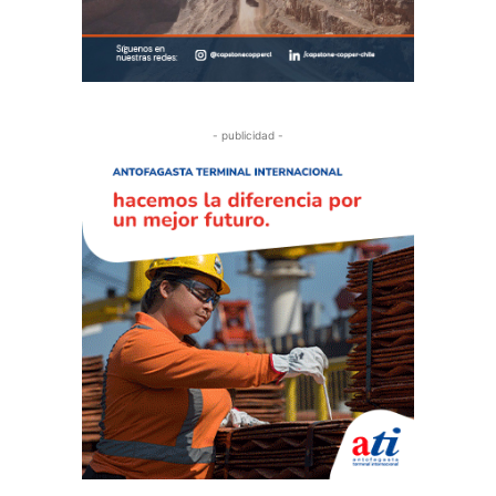
- publicidad -