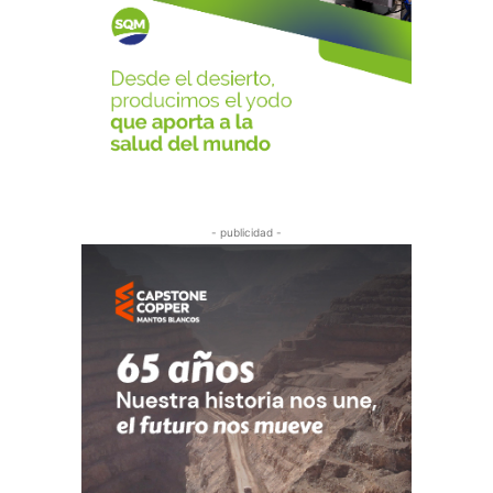
- publicidad -