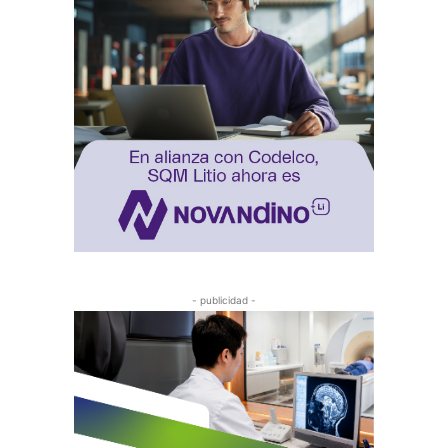
- publicidad -