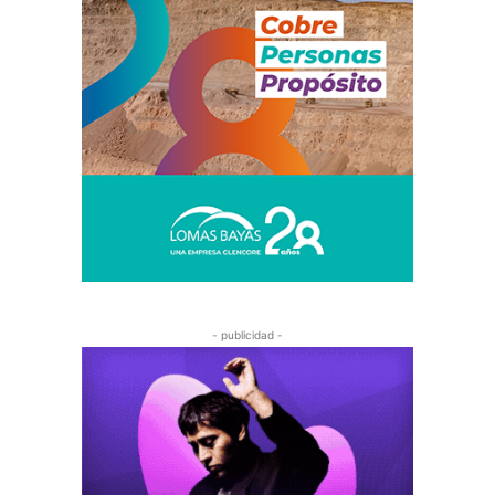
- publicidad -