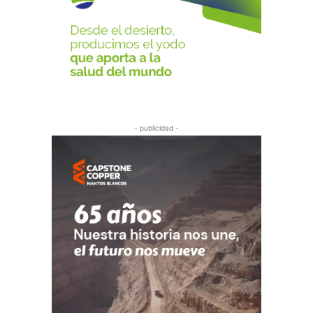
- publicidad -