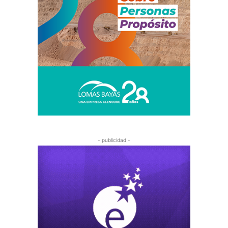
- publicidad -