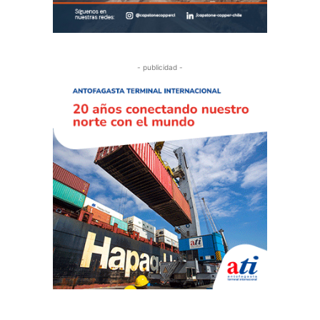
- publicidad -