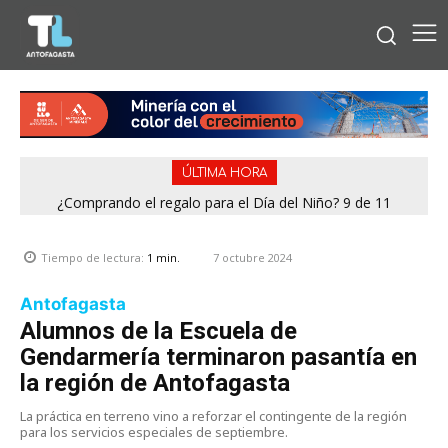
ÚLTIMA HORA
¿Comprando el regalo para el Día del Niño? 9 de 11
Condominio de Antofagasta contará con sistema que
jugueterías fiscalizadas en Antofagasta terminaron con
asegura el suministro de agua durante cortes de luz
sumario
7 octubre 2024
Tiempo de lectura:
1
min.
Antofagasta
Alumnos de la Escuela de
Gendarmería terminaron pasantía en
la región de Antofagasta
La práctica en terreno vino a reforzar el contingente de la región
para los servicios especiales de septiembre.