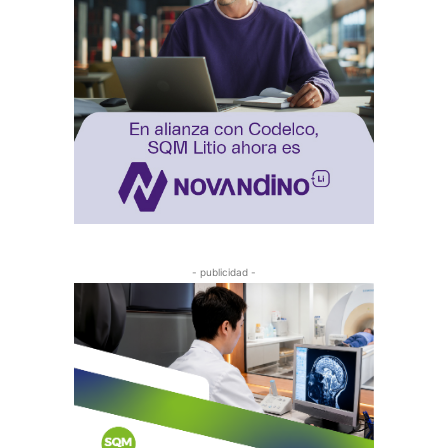
- publicidad -