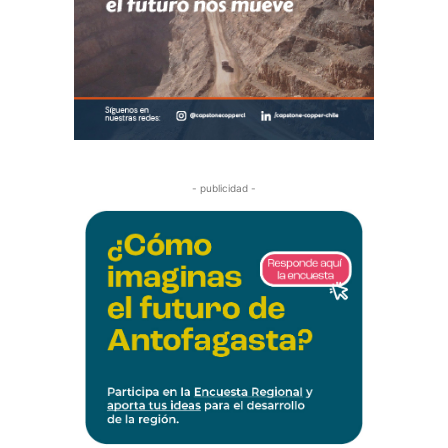
- publicidad -