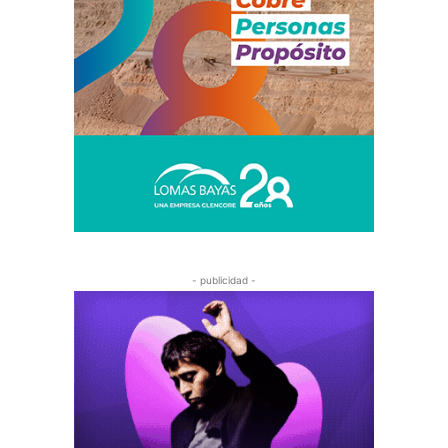
- publicidad -