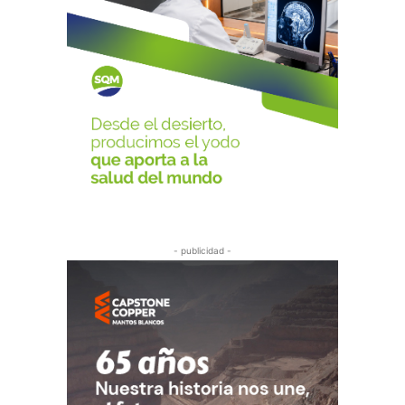
- publicidad -