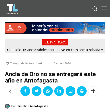
ÚLTIMA HORA
Con solo 16 años: Adolescente huye en camioneta robada y
Sismo se registró en Calama durante el mediodía de este
termina chocando contra patrulla en María Elena
viernes
10 enero 2014
Tiempo de lectura:
1
min.
Ancla de Oro no se entregará este
año en Antofagasta
Por
Timeline Antofagasta