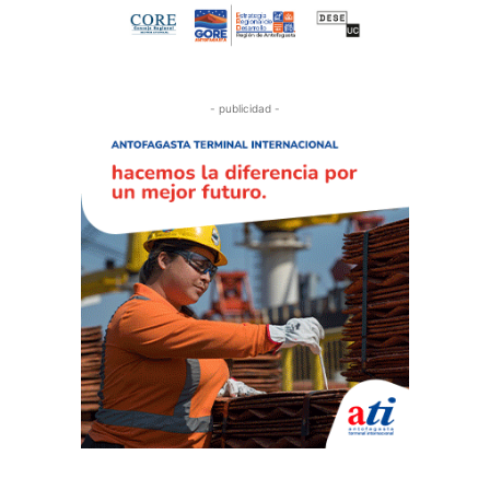
- publicidad -