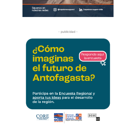
- publicidad -