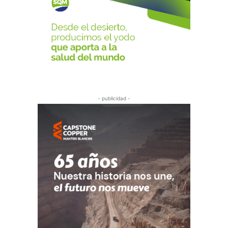
- publicidad -