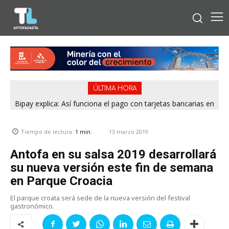
ÚLTIMA HORA
Bipay explica: Así funciona el pago con tarjetas bancarias en
Operativo terminó con tres detenidos: Cámaras detectan
venta de drogas desde rucos en Antofagasta
las micros de Antofagasta
13 marzo 2019
Tiempo de lectura:
1
min.
Antofa en su salsa 2019 desarrollará
su nueva versión este fin de semana
en Parque Croacia
El parque croata será sede de la nueva versión del festival
gastronómico.