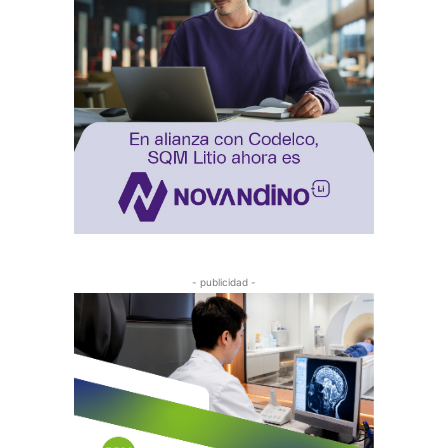
- publicidad -