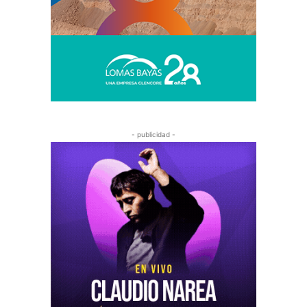
- publicidad -