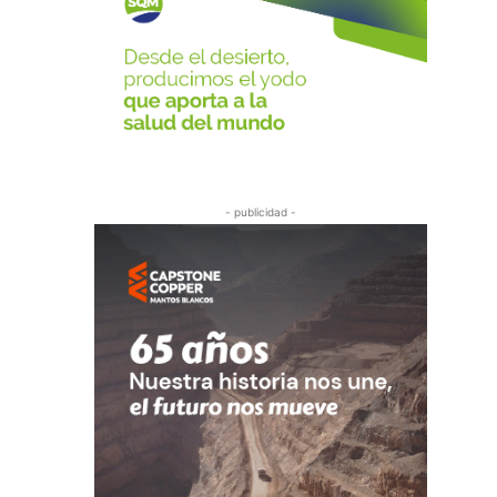
- publicidad -