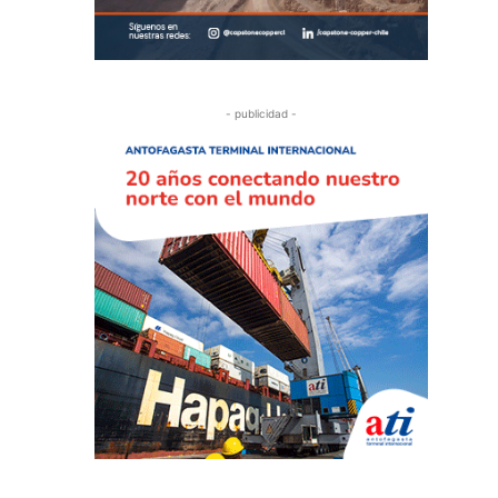
- publicidad -