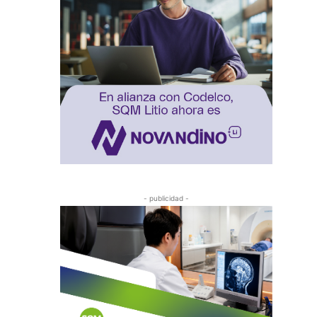
- publicidad -