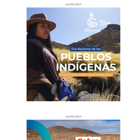
- publicidad -
- publicidad -