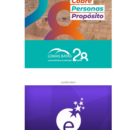
- publicidad -