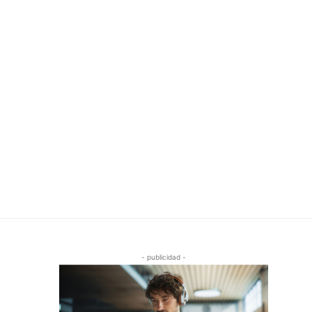
- publicidad -