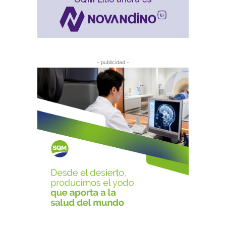
- publicidad -