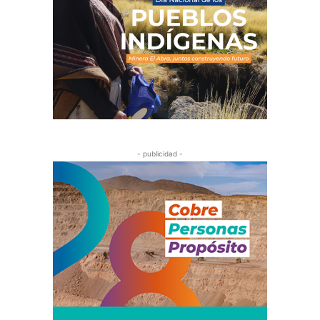
- publicidad -