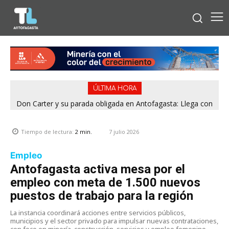
ÚLTIMA HORA
Don Carter y su parada obligada en Antofagasta: Llega con
su humor sin filtro en ¿Con o Sin Censura?
7 julio 2026
Tiempo de lectura:
2
min.
Empleo
Antofagasta activa mesa por el
empleo con meta de 1.500 nuevos
puestos de trabajo para la región
La instancia coordinará acciones entre servicios públicos,
municipios y el sector privado para impulsar nuevas contrataciones,
con foco en minería, construcción, servicios y empleo femenino.