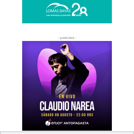
- publicidad -