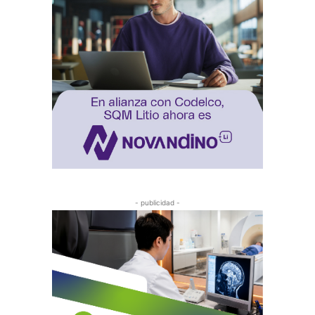
- publicidad -