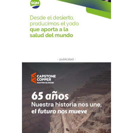
- publicidad -