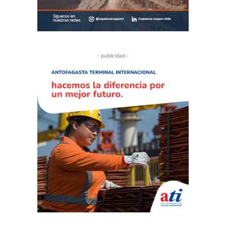
- publicidad -