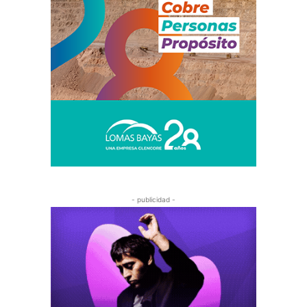
- publicidad -